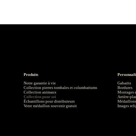
Produits
Personnali
Notre garantie à vie
Gabarits
Collection pierres tombales et columbariums
Bordures
Collection animaux
Montages e
Collection pour soi
Arrière-pla
Échantillons pour distributeurs
Médaillons 
Votre médaillon souvenir gratuit
Images reli